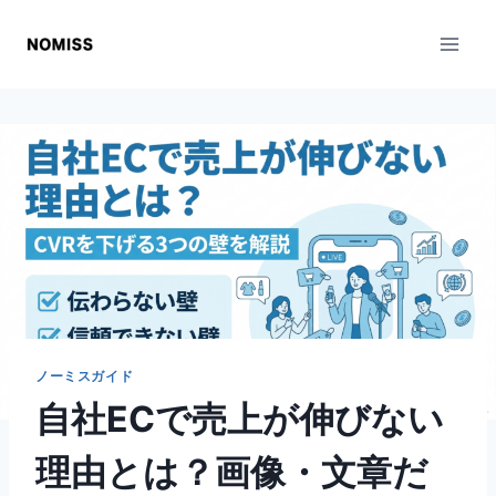
内
容
を
ス
キ
ッ
プ
ノーミスガイド
自社ECで売上が伸びない
理由とは？画像・文章だ