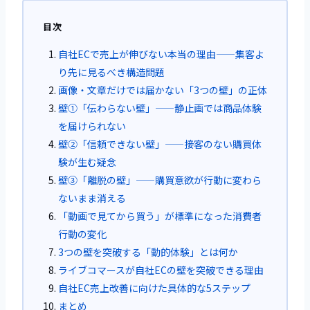
目次
自社ECで売上が伸びない本当の理由——集客よ
り先に見るべき構造問題
画像・文章だけでは届かない「3つの壁」の正体
壁①「伝わらない壁」——静止画では商品体験
を届けられない
壁②「信頼できない壁」——接客のない購買体
験が生む疑念
壁③「離脱の壁」——購買意欲が行動に変わら
ないまま消える
「動画で見てから買う」が標準になった消費者
行動の変化
3つの壁を突破する「動的体験」とは何か
ライブコマースが自社ECの壁を突破できる理由
自社EC売上改善に向けた具体的な5ステップ
まとめ