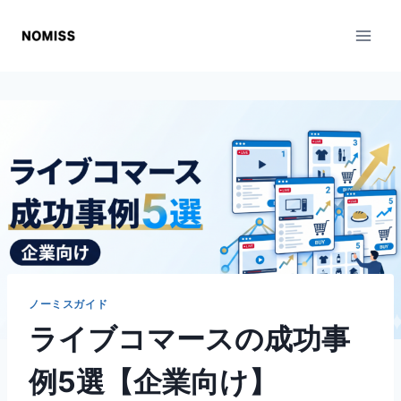
内
容
を
ス
キ
ッ
プ
ノーミスガイド
ライブコマースの成功事
例5選【企業向け】