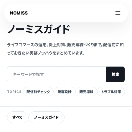
内
容
NOMISS GUIDE
を
ノーミスガイド
ス
キ
ッ
ライブコマースの運用、炎上対策、販売導線づくりまで。配信前に知
プ
っておきたい実務ノウハウをまとめています。
検索
配信前チェック
接客設計
販売導線
トラブル対策
TOPICS
記
事
を
すべて
ノーミスガイド
検