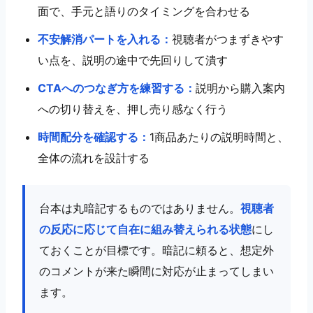
面で、手元と語りのタイミングを合わせる
11｜出演者育成で失敗する企業の共通点
12｜自社EC事業者が重視すべき人材育成データの蓄
不安解消パートを入れる：
視聴者がつまずきやす
積
13｜出演者育成チェックリスト
い点を、説明の途中で先回りして潰す
14｜まとめ｜出演者育成は「売れるライブ接客人材」
を育てる運用設計
CTAへのつなぎ方を練習する：
説明から購入案内
この記事の要点整理
への切り替えを、押し売り感なく行う
時間配分を確認する：
1商品あたりの説明時間と、
全体の流れを設計する
台本は丸暗記するものではありません。
視聴者
の反応に応じて自在に組み替えられる状態
にし
ておくことが目標です。暗記に頼ると、想定外
のコメントが来た瞬間に対応が止まってしまい
ます。