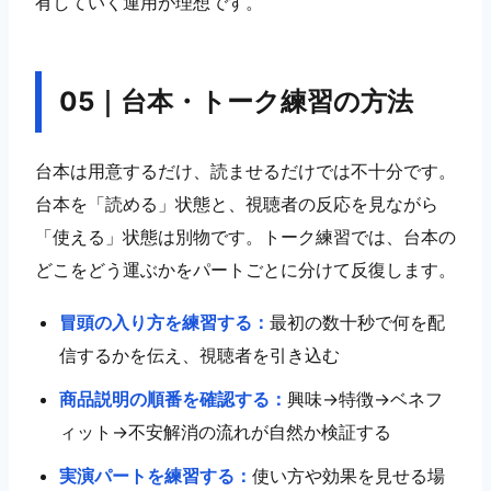
有していく運用が理想です。
05｜台本・トーク練習の方法
台本は用意するだけ、読ませるだけでは不十分です。
台本を「読める」状態と、視聴者の反応を見ながら
「使える」状態は別物です。トーク練習では、台本の
どこをどう運ぶかをパートごとに分けて反復します。
01｜ライブコマースは出演者を育成してこそ成果が伸
びる
冒頭の入り方を練習する：
最初の数十秒で何を配
02｜なぜ出演者育成が重要なのか
03｜売れる出演者に必要なスキル
信するかを伝え、視聴者を引き込む
04｜商品理解トレーニングの進め方
05｜台本・トーク練習の方法
商品説明の順番を確認する：
興味→特徴→ベネフ
06｜コメント対応トレーニングの方法
07｜FAQ・NG表現・法務確認のトレーニング
ィット→不安解消の流れが自然か検証する
08｜購入導線・CTAへのつなぎ方を練習する
09｜配信後レポートを使った出演者改善
実演パートを練習する：
使い方や効果を見せる場
10｜出演者別KPIの見方