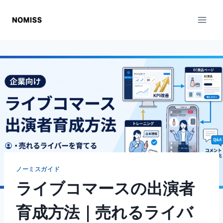
内
容
を
ス
キ
ッ
プ
ノーミスガイド
ライブコマースの出演者
育成方法｜売れるライバ