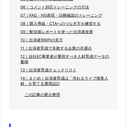
06｜コメント対応トレーニングの方法
07｜FAQ・NG表現・法務確認のトレーニング
08｜購入導線・CTAへのつなぎ方を練習する
09｜配信後レポートを使った出演者改善
10｜出演者別KPIの見方
11｜出演者育成で失敗する企業の共通点
12｜自社EC事業者が重視すべき人材育成データの
蓄積
13｜出演者育成チェックリスト
14｜まとめ｜出演者育成は「売れるライブ接客人
材」を育てる運用設計
この記事の要点整理