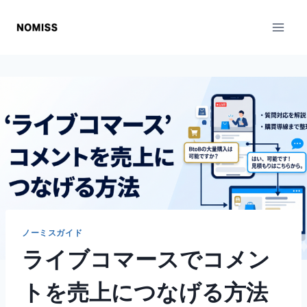
内
容
を
ス
キ
ッ
プ
ノーミスガイド
ライブコマースでコメン
トを売上につなげる方法