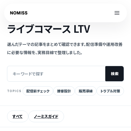
内
容
NOMISS GUIDE
を
ライブコマース LTV
ス
キ
ッ
選んだテーマの記事をまとめて確認できます。配信準備や運用改善
プ
に必要な情報を、実務目線で整理しました。
検索
配信前チェック
接客設計
販売導線
トラブル対策
TOPICS
記
事
を
すべて
ノーミスガイド
検