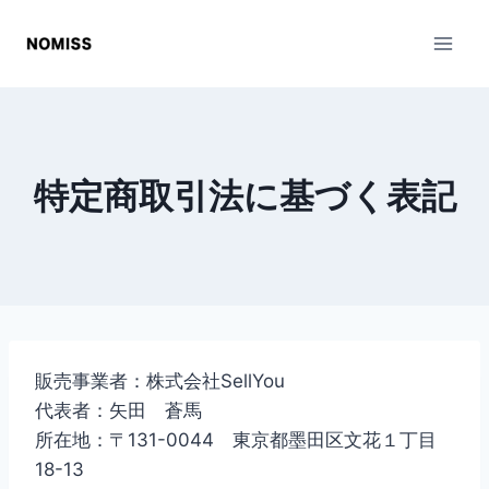
内
容
を
ス
キ
ッ
特定商取引法に基づく表記
プ
販売事業者：株式会社SellYou
代表者：矢田 蒼馬
所在地：〒131-0044 東京都墨田区文花１丁目
18-13