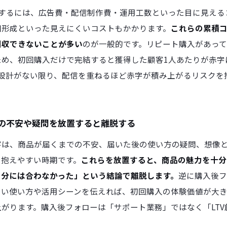
するには、広告費・配信制作費・運用工数といった目に見える
知形成といった見えにくいコストもかかります。
これらの累積
回収できないことが多い
のが一般的です。リピート購入があっ
ため、初回購入だけで完結すると獲得した顧客1人あたりが赤字
す設計がない限り、配信を重ねるほど赤字が積み上がるリスクを
の不安や疑問を放置すると離脱する
客は、商品が届くまでの不安、届いた後の使い方の疑問、想像
を抱えやすい時期です。
これらを放置すると、商品の魅力を十分
自分には合わなかった」という結論で離脱します。
逆に購入後フ
しい使い方や活用シーンを伝えれば、初回購入の体験価値が大
がります。購入後フォローは「サポート業務」ではなく「LTV