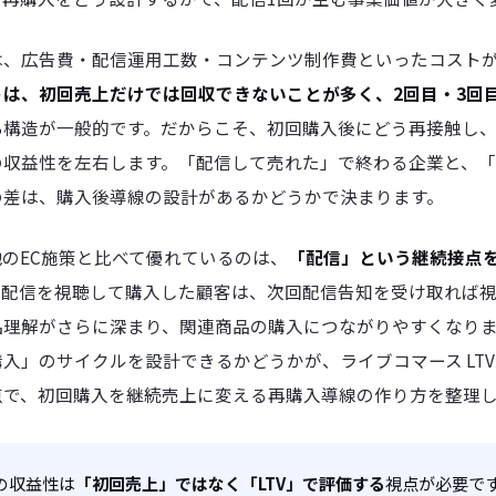
は、広告費・配信運用工数・コンテンツ制作費といったコスト
トは、初回売上だけでは回収できないことが多く、2回目・3回
る
構造が一般的です。だからこそ、初回購入後にどう再接触し
の収益性を左右します。「配信して売れた」で終わる企業と、
の差は、購入後導線の設計があるかどうかで決まります。
のEC施策と比べて優れているのは、
「配信」という継続接点
度配信を視聴して購入した顧客は、次回配信告知を受け取れば
品理解がさらに深まり、関連商品の購入につながりやすくなり
入」のサイクルを設計できるかどうかが、ライブコマース LT
点で、初回購入を継続売上に変える再購入導線の作り方を整理
の収益性は
「初回売上」ではなく「LTV」で評価する
視点が必要で