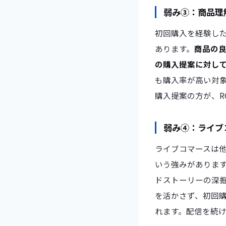
弱み③：商品理
初回購入を経験し
あります。
商品の
の購入提案に対し
も購入率が高い対
購入提案の方が、R
弱み④：ライブ
ライブコマースは他
いう強みがありま
ドストーリーの深
を活かさず、初回
れます。配信を続