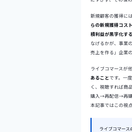
新規顧客の獲得に
らの新規獲得コス
積利益が黒字化す
なげるかが、事業
売上を作る」企業
ライブコマースが他
あること
です。一
く、視聴すれば商
購入→再配信→再購
本記事ではこの視
ライブコマース