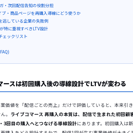
ルマガ・次回配信告知の役割分担
カイブ・商品ページを再購入導線にどう使うか
を逃している企業の失敗例
が特に重視すべきLTV設計
チェックリスト
AQ)
マースは初回購入後の導線設計でLTVが変わる
事業価値を「配信ごとの売上」だけで評価していると、本来引
せん。
ライブコマース 再購入の本質は、配信で生まれた初回顧
・3回目の購入へとつなげる導線設計
にあります。初回購入は
の再購入をどう設計するかで、配信1回が生む事業価値が大きく