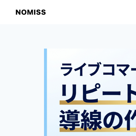
内
容
を
ス
キ
ッ
プ