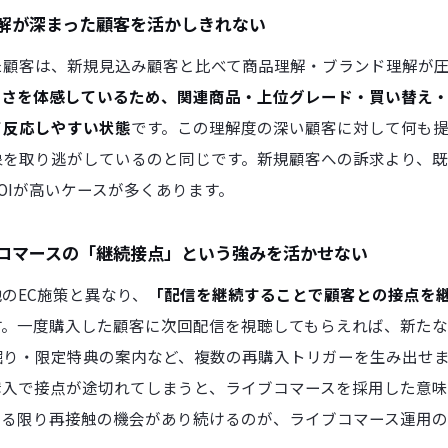
解が深まった顧客を活かしきれない
た顧客は、新規見込み顧客と比べて商品理解・ブランド理解が
良さを体感しているため、関連商品・上位グレード・買い替え
て反応しやすい状態
です。この理解度の深い顧客に対して何も
象を取り逃がしているのと同じです。新規顧客への訴求より、
OIが高いケースが多くあります。
コマースの「継続接点」という強みを活かせない
のEC施策と異なり、
「配信を継続することで顧客との接点を
す。一度購入した顧客に次回配信を視聴してもらえれば、新た
掘り・限定特典の案内など、複数の再購入トリガーを生み出せ
購入で接点が途切れてしまうと、ライブコマースを採用した意
ける限り再接触の機会があり続けるのが、ライブコマース運用の