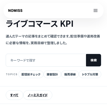
内
容
NOMISS GUIDE
を
ライブコマース KPI
ス
キ
ッ
選んだテーマの記事をまとめて確認できます。配信準備や運用改善
プ
に必要な情報を、実務目線で整理しました。
検索
配信前チェック
接客設計
販売導線
トラブル対策
TOPICS
記
事
を
すべて
ノーミスガイド
検