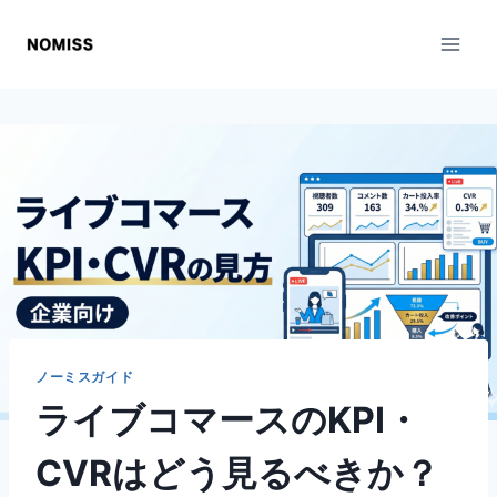
内
容
を
ス
キ
ッ
プ
ノーミスガイド
ライブコマースのKPI・
CVRはどう見るべきか？