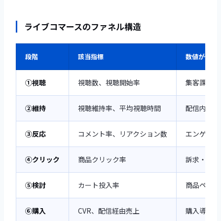
ライブコマースのファネル構造
段階
該当指標
数値が低い
①視聴
視聴数、視聴開始率
集客課題(
②維持
視聴維持率、平均視聴時間
配信内容課
③反応
コメント率、リアクション数
エンゲージ
④クリック
商品クリック率
訴求・導線
⑤検討
カート投入率
商品ページ
⑥購入
CVR、配信経由売上
購入導線課