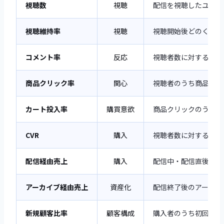
視聴数
視聴
配信を視聴したユニー
視聴維持率
視聴
視聴開始後どのくらい
コメント率
反応
視聴者数に対するコメ
商品クリック率
関心
視聴者のうち商品リン
カート投入率
購買意欲
商品クリックのうちカ
CVR
購入
視聴者数に対する購入
配信経由売上
購入
配信中・配信直後に発
アーカイブ経由売上
資産化
配信終了後のアーカイ
新規顧客比率
顧客構成
購入者のうち初回購入