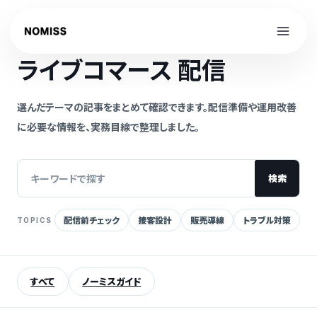
内
容
NOMISS GUIDE
を
ライブコマース 配信
ス
キ
ッ
選んだテーマの記事をまとめて確認できます。配信準備や運用改善
プ
に必要な情報を、実務目線で整理しました。
検索
配信前チェック
接客設計
販売導線
トラブル対策
TOPICS
記
事
を
すべて
ノーミスガイド
検