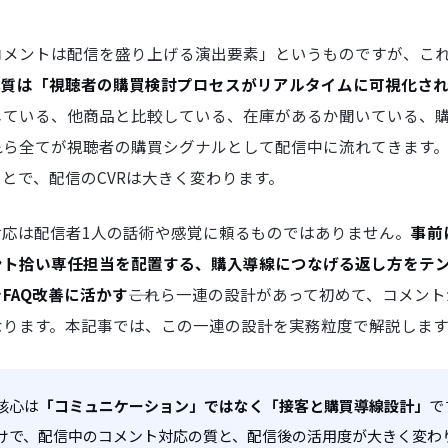
コメントは配信を盛り上げる演出要素」というものですが、こ
本質は「視聴者の購買検討プロセスがリアルタイムに可視化さ
している、他商品と比較している、在庫があるか聞いている、
これら全てが視聴者の購買シグナルとして配信中に流れてきます
とで、配信のCVRは大きく変わります。
対応は配信者1人の話術や感覚に頼るものではありません。
事前
ント拾い専任担当を配置する、購入導線につなげる返し方をテ
FAQ改善に活かす
――これら一連の設計があって初めて、コメン
なります。本記事では、この一連の設計を実務粒度で解説します
核心は
「コミュニケーション」ではなく「接客と購買導線設計」
で
けで、配信中のコメント対応の質と、配信後の活用度が大きく変わ