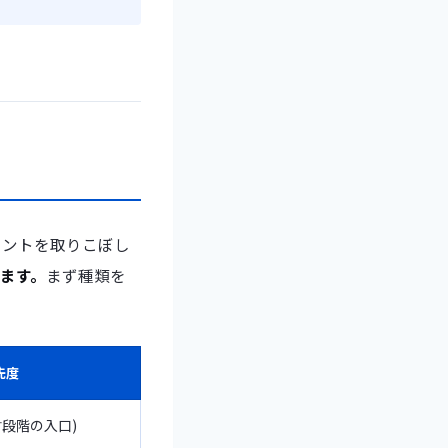
メントを取りこぼし
ます。
まず種類を
先度
討段階の入口)