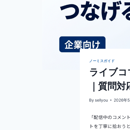
ノーミスガイド
ライブコ
｜質問対
By
sellyou
2026年
「配信中のコメン
トを丁寧に拾おうと