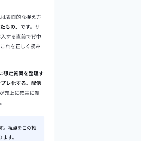
れは表面的な捉え方
れたもの」
です。サ
購入する直前で背中
。これを正しく読み
に想定質問を整理す
ンプレ化する、配信
トが売上に確実に転
。
す。視点をこの軸
ります。