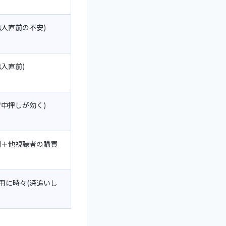
購入直前の不安)
購入直前)
背中押しが効く)
謝＋他視聴者の購買
用に時々(深追いし