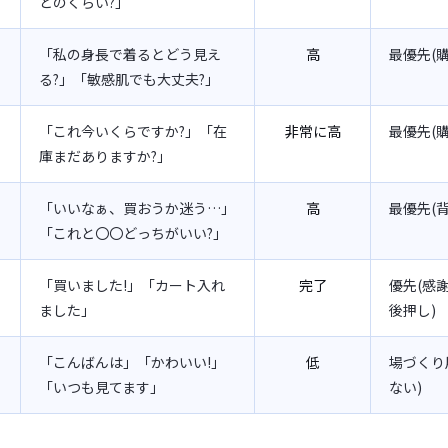
どのくらい?」
「私の身長で着るとどう見え
高
最優先(
る?」「敏感肌でも大丈夫?」
「これ今いくらですか?」「在
非常に高
最優先(
庫まだありますか?」
「いいなぁ、買おうか迷う…」
高
最優先(
「これと〇〇どっちがいい?」
「買いました!」「カート入れ
完了
優先(感
ました」
後押し)
「こんばんは」「かわいい!」
低
場づくり
「いつも見てます」
ない)