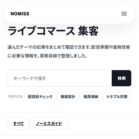
内
容
NOMISS GUIDE
を
ライブコマース 集客
ス
キ
ッ
選んだテーマの記事をまとめて確認できます。配信準備や運用改善
プ
に必要な情報を、実務目線で整理しました。
検索
配信前チェック
接客設計
販売導線
トラブル対策
TOPICS
記
事
を
すべて
ノーミスガイド
検