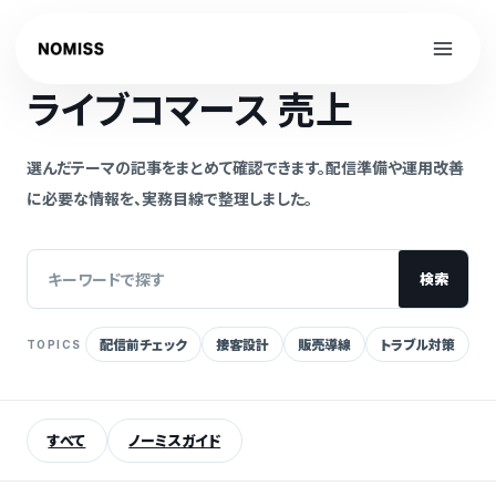
内
容
NOMISS GUIDE
を
ライブコマース 売上
ス
キ
ッ
選んだテーマの記事をまとめて確認できます。配信準備や運用改善
プ
に必要な情報を、実務目線で整理しました。
検索
配信前チェック
接客設計
販売導線
トラブル対策
TOPICS
記
事
を
すべて
ノーミスガイド
検