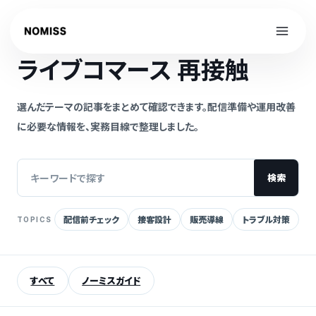
内
容
NOMISS GUIDE
を
ライブコマース 再接触
ス
キ
ッ
選んだテーマの記事をまとめて確認できます。配信準備や運用改善
プ
に必要な情報を、実務目線で整理しました。
検索
配信前チェック
接客設計
販売導線
トラブル対策
TOPICS
記
事
を
すべて
ノーミスガイド
検