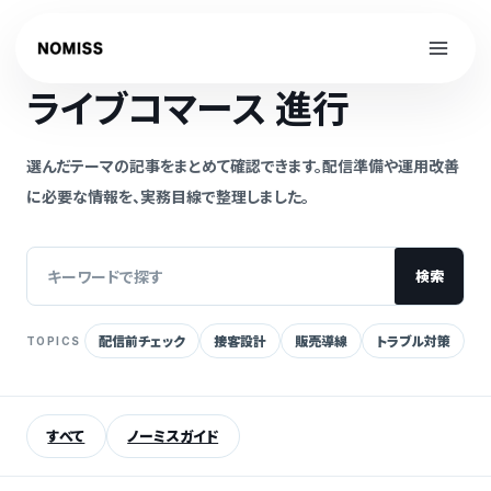
内
容
NOMISS GUIDE
を
ライブコマース 進行
ス
キ
ッ
選んだテーマの記事をまとめて確認できます。配信準備や運用改善
プ
に必要な情報を、実務目線で整理しました。
検索
配信前チェック
接客設計
販売導線
トラブル対策
TOPICS
記
事
を
すべて
ノーミスガイド
検