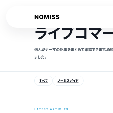
内
容
を
NOMISS GUIDE
ス
ライブコマー
キ
ッ
プ
選んだテーマの記事をまとめて確認できます。配
ました。
記
事
を
すべて
ノーミスガイド
検
索
LATEST ARTICLES