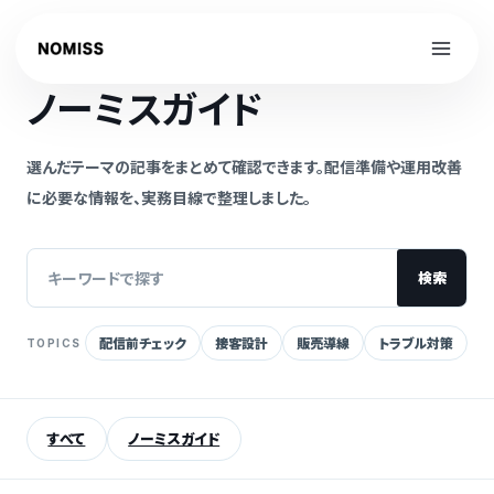
内
容
NOMISS GUIDE
を
ノーミスガイド
ス
キ
ッ
選んだテーマの記事をまとめて確認できます。配信準備や運用改善
プ
に必要な情報を、実務目線で整理しました。
検索
配信前チェック
接客設計
販売導線
トラブル対策
TOPICS
記
事
を
すべて
ノーミスガイド
検