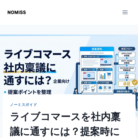
内
容
を
ス
キ
ッ
プ
ノーミスガイド
ライブコマースを社内稟
議に通すには？提案時に