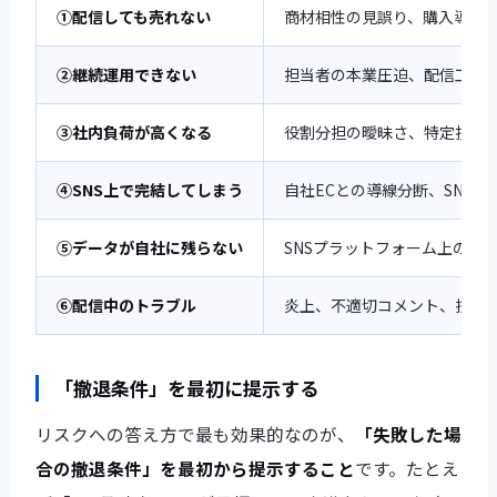
①配信しても売れない
商材相性の見誤り、購入導線
②継続運用できない
担当者の本業圧迫、配信工数
③社内負荷が高くなる
役割分担の曖昧さ、特定担当
④SNS上で完結してしまう
自社ECとの導線分断、SNS
⑤データが自社に残らない
SNSプラットフォーム上の運
⑥配信中のトラブル
炎上、不適切コメント、技術
「撤退条件」を最初に提示する
リスクへの答え方で最も効果的なのが、
「失敗した場
合の撤退条件」を最初から提示すること
です。たとえ