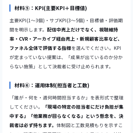
材料⑤：KPI(主要KPI＋目標値)
主要KPI(1〜3個)・サブKPI(3〜5個)・目標値・評価期
間を明示します。
配信中売上だけでなく、視聴維持
率・CVR・アーカイブ経由売上・新規顧客比率など、
ファネル全体で評価する指標
を選んでください。KPI
が定まっていない提案は、「成果が出ているのか分か
らない施策」として決裁者に受け止められます。
材料⑥：運用体制(担当者と工数)
「誰が・何を・週何時間担当するか」を表形式で整理
してください。
「現場の特定の担当者にだけ負担が集
中する」「他業務が回らなくなる」という懸念を、決
裁者は必ず持ちます。
体制図と工数見積もりを示すこ