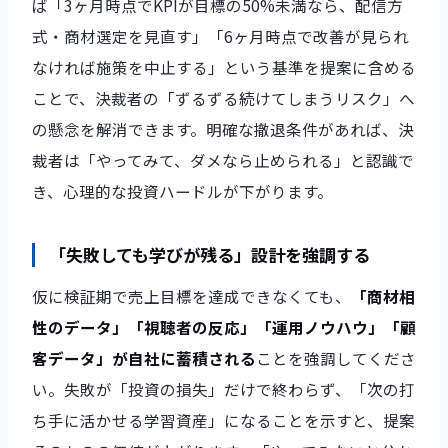
ば「3ヶ月時点でKPIが目標の50%未満なら、配信方
式・商材選定を見直す」「6ヶ月時点で改善が見られ
なければ施策を中止する」という基準を提案に含める
ことで、決裁者の「ずるずる続けてしまうリスク」へ
の懸念を解消できます。明確な撤退条件があれば、決
裁者は「やってみて、ダメなら止められる」と認識で
き、心理的な投資ハードルが下がります。
「失敗しても学びが残る」設計を強調する
仮に検証期で売上目標を達成できなくても、
「商材相
性のデータ」「視聴者の反応」「運用ノウハウ」「顧
客データ」が自社に蓄積される
ことを強調してくださ
い。失敗が「投資の損失」だけで終わらず、「次の打
ち手に活かせる学習資産」になることを示すと、提案