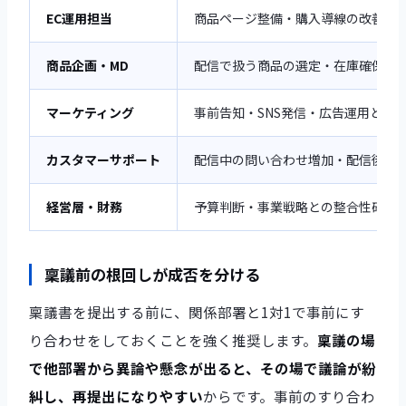
EC運用担当
商品ページ整備・購入導線の改善が
商品企画・MD
配信で扱う商品の選定・在庫確保・
マーケティング
事前告知・SNS発信・広告運用との
カスタマーサポート
配信中の問い合わせ増加・配信後の
経営層・財務
予算判断・事業戦略との整合性確認
稟議前の根回しが成否を分ける
稟議書を提出する前に、関係部署と1対1で事前にす
り合わせをしておくことを強く推奨します。
稟議の場
で他部署から異論や懸念が出ると、その場で議論が紛
糾し、再提出になりやすい
からです。事前のすり合わ