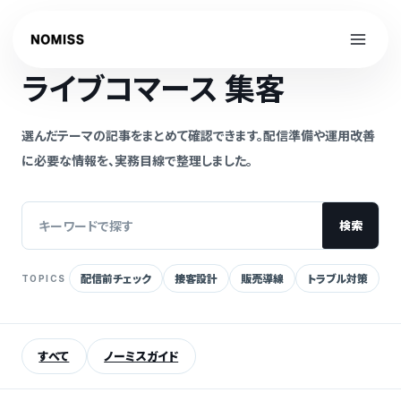
内
容
NOMISS GUIDE
を
ライブコマース 集客
ス
キ
ッ
選んだテーマの記事をまとめて確認できます。配信準備や運用改善
プ
に必要な情報を、実務目線で整理しました。
検索
配信前チェック
接客設計
販売導線
トラブル対策
TOPICS
記
事
を
すべて
ノーミスガイド
検