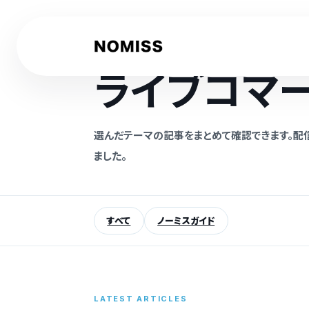
内
容
を
NOMISS GUIDE
ス
ライブコマー
キ
ッ
プ
選んだテーマの記事をまとめて確認できます。配
ました。
記
事
を
すべて
ノーミスガイド
検
索
LATEST ARTICLES