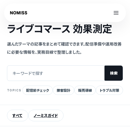
内
容
NOMISS GUIDE
を
ライブコマース 効果測定
ス
キ
ッ
選んだテーマの記事をまとめて確認できます。配信準備や運用改善
プ
に必要な情報を、実務目線で整理しました。
検索
配信前チェック
接客設計
販売導線
トラブル対策
TOPICS
記
事
を
すべて
ノーミスガイド
検