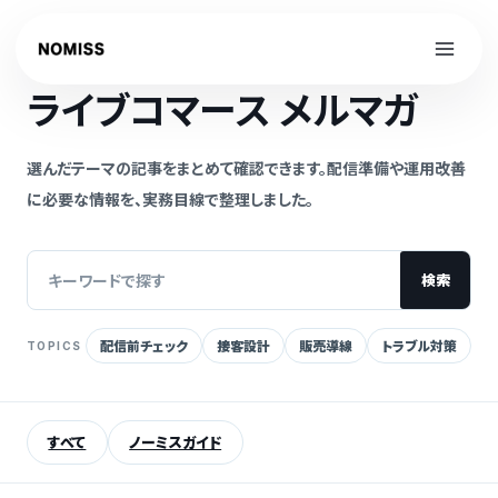
内
容
NOMISS GUIDE
を
ライブコマース メルマガ
ス
キ
ッ
選んだテーマの記事をまとめて確認できます。配信準備や運用改善
プ
に必要な情報を、実務目線で整理しました。
検索
配信前チェック
接客設計
販売導線
トラブル対策
TOPICS
記
事
を
すべて
ノーミスガイド
検